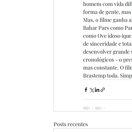
homem com vida difí
forma de gente, mas 
Mas, o filme ganha a
Bahar Pars como Parv
como Ove idoso (que
de sinceridade e total
desenvolver grande s
cronológicos - o pres
mas constante. O fil
Brastemp toda. Simpa
Posts recentes