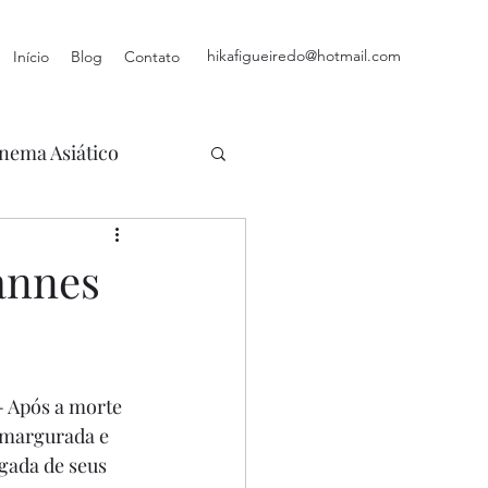
hikafigueiredo@hotmail.com
Início
Blog
Contato
nema Asiático
annes
- Após a morte 
amargurada e 
gada de seus 