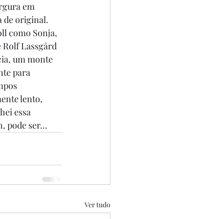
argura em 
de original. 
ll como Sonja, 
 Rolf Lassgård 
cia, um monte 
ente para 
mpos 
ente lento, 
hei essa 
 pode ser...
Ver tudo