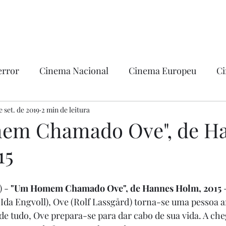
error
Cinema Nacional
Cinema Europeu
Ci
ntica
e set. de 2019
2 min de leitura
Ficção
Hollywood
em Chamado Ove", de H
15
 - 
"Um Homem Chamado Ove", de Hannes Holm, 2015
 
(Ida Engvoll), Ove (Rolf Lassgård) torna-se uma pessoa 
e tudo, Ove prepara-se para dar cabo de sua vida. A che