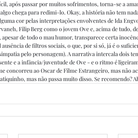
cil, após passar por muitos sofrimentos, torna-se a am
algo chega para redimi-lo. Okay, a história não tem nada 
lguma cor pelas interpretações envolventes de Ida Engvo
aneh, Filip Berg como o jovem Ove e, acima de tudo, de
, apesar de todo o mau humor, transparece certa inocên
 ausência de filtros sociais, o que, por si só, já é o sufici
impatia pelo personagem). A narrativa intercala dois te
ente e a infância/juventude de Ove - e o ritmo é ligeiram
me concorreu ao Oscar de Filme Estrangeiro, mas não ac
tiquinho, mas não passa muito disso. Se recomendo? Ah,