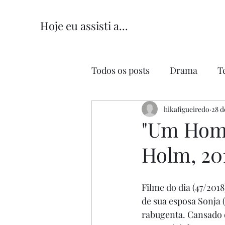
Hoje eu assisti a...
Todos os posts
Drama
T
Comédia
hikafigueiredo
Comédia Româ
28 d
"Um Hom
Holm, 20
Filme do dia (47/2018)
de sua esposa Sonja 
rabugenta. Cansado d