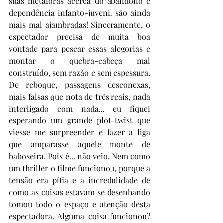
suas metáforas acerca do abandono e 
dependência infanto-juvenil são ainda 
mais mal ajambradas! Sinceramente, o 
espectador precisa de muita boa 
vontade para pescar essas alegorias e 
montar o quebra-cabeça mal 
construído, sem razão e sem espessura. 
De reboque, passagens desconexas, 
mais falsas que nota de três reais, nada 
interligado com nada... eu fiquei 
esperando um grande plot-twist que 
viesse me surpreender e fazer a liga 
que amparasse aquele monte de 
baboseira. Pois é... não veio. Nem como 
um thriller o filme funcionou, porque a 
tensão era pífia e a incredulidade de 
como as coisas estavam se desenhando 
tomou todo o espaço e atenção desta 
espectadora. Alguma coisa funcionou? 