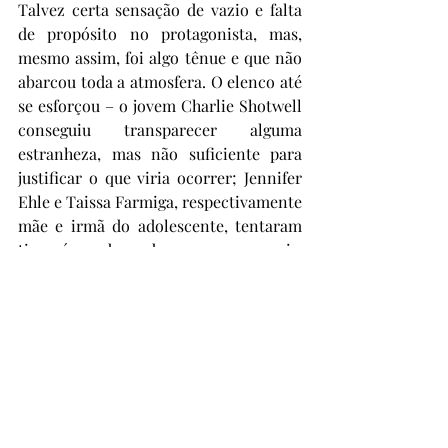
Talvez certa sensação de vazio e falta 
de propósito no protagonista, mas, 
mesmo assim, foi algo tênue e que não 
abarcou toda a atmosfera. O elenco até 
se esforçou – o jovem Charlie Shotwell 
conseguiu transparecer alguma 
estranheza, mas não suficiente para 
justificar o que viria ocorrer; Jennifer 
Ehle e Taissa Farmiga, respectivamente 
mãe e irmã do adolescente, tentaram 
tirar água de pedra em seus papeis, 
demonstrando uma boa dose de 
incompreensão e assombro ante a 
atitude do protagonista; Michael C. 
Hall (para quem não lembra, o Dexter 
da série homônima), na minha humilde 
opinião, fez um péssimo trabalho, não 
oferecendo nada ao público; e 
Samantha LeBretton só espelhou a 