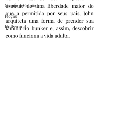
Comédia Romântica
usufruir de uma liberdade maior do 
que a permitida por seus pais, John 
Ficção
arquiteta uma forma de prender sua 
Hollywood
família no bunker e, assim, descobrir 
como funciona a vida adulta.