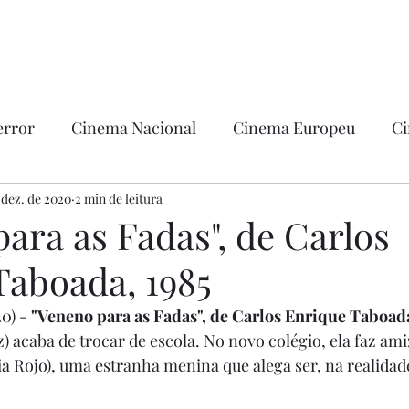
error
Cinema Nacional
Cinema Europeu
Ci
ntica
 dez. de 2020
2 min de leitura
Ficção
Hollywood
ara as Fadas", de Carlos
Taboada, 1985
0) - 
"Veneno para as Fadas", de Carlos Enrique Taboada
z) acaba de trocar de escola. No novo colégio, ela faz am
ia Rojo), uma estranha menina que alega ser, na realidad