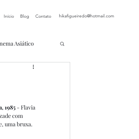
hikafigueiredo@hotmail.com
Início
Blog
Contato
nema Asiático
, 1985
 - Flavia 
izade com 
e, uma bruxa. 