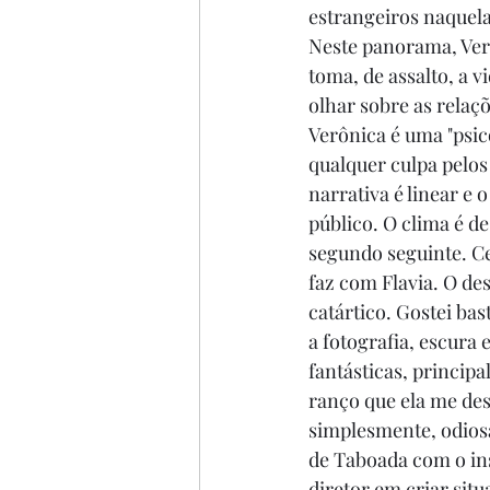
estrangeiros naquela
Neste panorama, Ver
toma, de assalto, a v
olhar sobre as relaçõ
Verônica é uma "psi
qualquer culpa pelos
narrativa é linear e 
público. O clima é d
segundo seguinte. Ce
faz com Flavia. O de
catártico. Gostei ba
a fotografia, escura
fantásticas, princip
ranço que ela me des
simplesmente, odios
de Taboada com o ins
diretor em criar sit