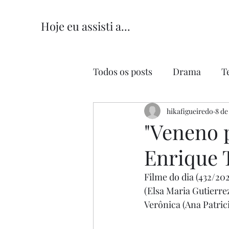
Hoje eu assisti a...
Todos os posts
Drama
T
Comédia
hikafigueiredo
Comédia Româ
8 de
"Veneno p
Enrique 
Filme do dia (432/202
(Elsa Maria Gutierre
Verônica (Ana Patric