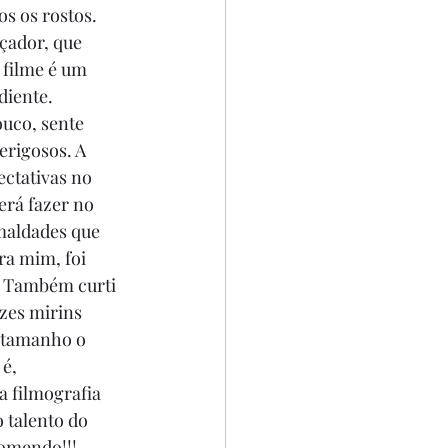
s os rostos. 
çador, que 
 filme é um 
diente. 
uco, sente 
erigosos. A 
ectativas no 
erá fazer no 
maldades que 
ra mim, foi 
. Também curti 
zes mirins 
, tamanho o 
é, 
 filmografia 
 talento do 
comendo!!!