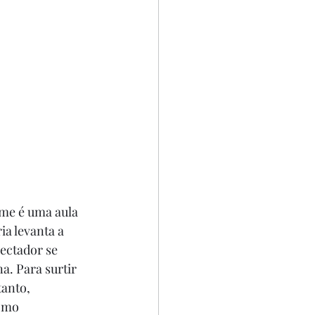
lme é uma aula 
a levanta a 
ectador se 
. Para surtir 
tanto, 
omo 