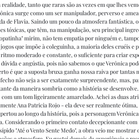
 realidade, tanto que raras são as vezes em que lhes vemo
ônica surge como um ser manipulador, perverso e amea
ida de Flavia. Saindo um pouco da atmosfera fantástica, o
es tóxicas, que têm, na manipulação, seu principal ingre
copatinha" mirim, não tem empatia por ninguém e, tampo
 jogos que impõe à coleguinha, a maioria deles cruéis e p
o ritmo moderado e constante, o suficiente para criar exp
e dúvida e angústia, pois não sabemos o que Verônica pod
rto é que a suposta bruxa ganha nossa raiva por tantas 
sfecho não seja a ser exatamente surpreendente, mas, pa
stante da maneira sombria como a história se desenvolve
 e com um tom ligeiramente amarelado. Achei as duas atri
almente Ana Patricia Rojo - ela deve ser realmente ótima
pertou ao longo da história, pois a personagem Verônica 
a. Considerando o primeiro contato decepcionante com a
ípido "Até o Vento Sente Medo", a obra veio me mostrar o
uações e atmosfera. Eu gostei demais da experiência e re