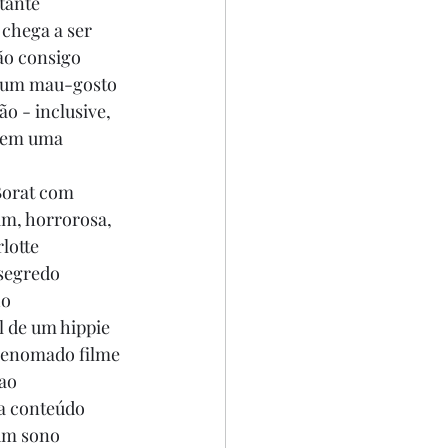
tante 
chega a ser 
ão consigo 
e um mau-gosto 
o - inclusive, 
y em uma 
Borat com 
im, horrorosa, 
lotte 
segredo 
o 
 de um hippie 
 renomado filme 
ao 
la conteúdo 
 um sono 