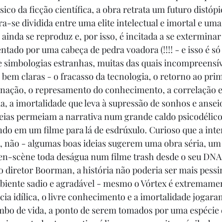
co da ficção científica, a obra retrata um futuro distópi
se dividida entre uma elite intelectual e imortal e uma
ainda se reproduz e, por isso, é incitada a se extermina
ntado por uma cabeça de pedra voadora (!!!! - e isso é só
de simbologias estranhas, muitas das quais incompreensív
bem claras - o fracasso da tecnologia, o retorno ao primi
ação, o represamento do conhecimento, a correlação e
a, a imortalidade que leva à supressão de sonhos e anseio
deias permeiam a narrativa num grande caldo psicodélic
ndo em um filme para lá de esdrúxulo. Curioso que a inte
, não - algumas boas ideias sugerem uma obra séria, um
-en-scène toda deságua num filme trash desde o seu DNA
o diretor Boorman, a história não poderia ser mais pessim
biente sadio e agradável - mesmo o Vórtex é extremamen
ência idílica, o livre conhecimento e a imortalidade jogar
bo de vida, a ponto de serem tomados por uma espécie de