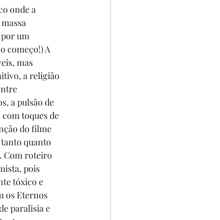
co onde a 
 massa 
r por um 
 o começo!) A 
eis, mas 
tivo, a religião 
ntre 
s, a pulsão de 
o com toques de 
nção do filme 
 tanto quanto 
. Com roteiro 
ista, pois 
te tóxico e 
am os Eternos 
 paralisia e 