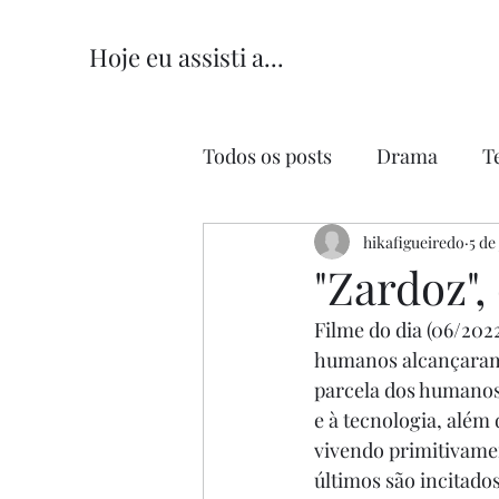
Hoje eu assisti a...
Todos os posts
Drama
T
Comédia
hikafigueiredo
Comédia Româ
5 de
"Zardoz",
Filme do dia (06/2022
humanos alcançaram 
parcela dos humanos
e à tecnologia, alé
vivendo primitivamen
últimos são incitado