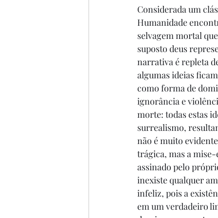
Considerada um clássi
Humanidade encontra-
selvagem mortal que 
suposto deus represe
narrativa é repleta 
algumas ideias ficam 
como forma de domin
ignorância e violênci
morte: todas estas i
surrealismo, resulta
não é muito evidente
trágica, mas a mise
assinado pelo própri
inexiste qualquer am
infeliz, pois a exist
em um verdadeiro lim