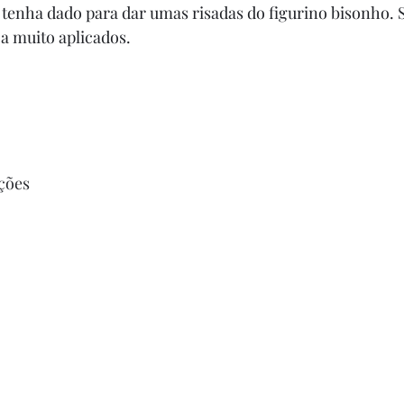
e tenha dado para dar umas risadas do figurino bisonho.
ica muito aplicados.
ções