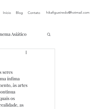
hikafigueiredo@hotmail.com
Início
Blog
Contato
nema Asiático
s seres 
uma ínfima 
ento, às artes 
continua 
quais os 
ealidade, as 