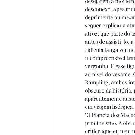
desejarem a morte ma
desconexo. Apesar de
deprimente ou mesmo 
sequer explicar a at
atroz, que parte do 
antes de assisti-lo,
ridícula tanga verme
incompreensível tra
vergonha. E esse figu
ao nível do vexame. 
Rampling, ambos int
obscuro da história, 
aparentemente auster
em viagem lisérgica.
"O Planeta dos Macaco
primitivismo. A obra 
crítico (que eu nem n