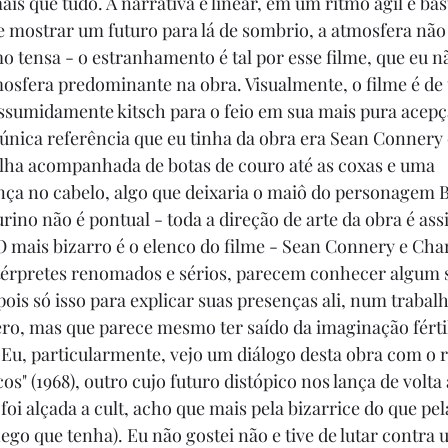
is que tudo. A narrativa é linear, em um ritmo ágil e bas
 mostrar um futuro para lá de sombrio, a atmosfera não 
tensa - o estranhamento é tal por esse filme, que eu n
mosfera predominante na obra. Visualmente, o filme é d
assumidamente kitsch para o feio em sua mais pura acepçã
 a única referência que eu tinha da obra era Sean Conner
lha acompanhada de botas de couro até as coxas e uma 
nça no cabelo, algo que deixaria o maiô do personagem 
rino não é pontual - toda a direção de arte da obra é ass
O mais bizarro é o elenco do filme - Sean Connery e Char
érpretes renomados e sérios, parecem conhecer algum 
pois só isso para explicar suas presenças ali, num trabalh
o, mas que parece mesmo ter saído da imaginação fértil
 Eu, particularmente, vejo um diálogo desta obra com o
s" (1968), outro cujo futuro distópico nos lança de volta 
foi alçada a cult, acho que mais pela bizarrice do que pe
ego que tenha). Eu não gostei não e tive de lutar contra