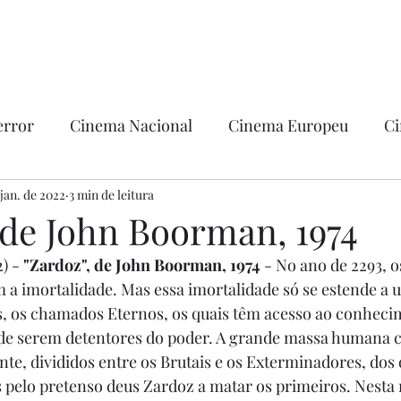
error
Cinema Nacional
Cinema Europeu
Ci
ntica
 jan. de 2022
3 min de leitura
Ficção
Hollywood
 de John Boorman, 1974
) - 
"Zardoz", de John Boorman, 1974
 - No ano de 2293, o
a imortalidade. Mas essa imortalidade só se estende a 
, os chamados Eternos, os quais têm acesso ao conhecim
m de serem detentores do poder. A grande massa humana 
te, divididos entre os Brutais e os Exterminadores, dos 
s pelo pretenso deus Zardoz a matar os primeiros. Nesta r