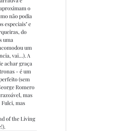
arrativa é 
e aproximam o 
como não podia 
 especiais" e 
queiras, do 
os uma 
 incomodou um 
a, vai...). A 
e achar graça 
tronas - é um 
 perfeito (sem 
 George Romero 
 razoável, mas 
 Fulci, mas 
d of the Living 
!).