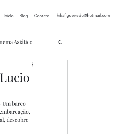
hikafigueiredo@hotmail.com
Início
Blog
Contato
nema Asiático
 Lucio
- Um barco 
 embarcação, 
al, descobre 