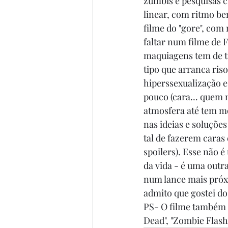
zumbis e pesquisas ci
linear, com ritmo be
filme do "gore", com
faltar num filme de F
maquiagens tem de t
tipo que arranca ris
hiperssexualização 
pouco (cara... quem 
atmosfera até tem m
nas ideias e soluçõe
tal de fazerem caras e
spoilers). Esse não 
da vida - é uma outr
num lance mais próxi
admito que gostei do 
PS- O filme também é 
Dead", "Zombie Flas