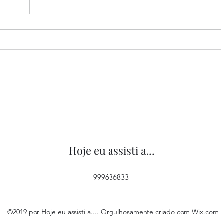
“Tipos de Gentileza”, de
“O M
Yorgos Lanthimos, 2024
2022
Hoje eu assisti a...
999636833
©2019 por Hoje eu assisti a.... Orgulhosamente criado com Wix.com