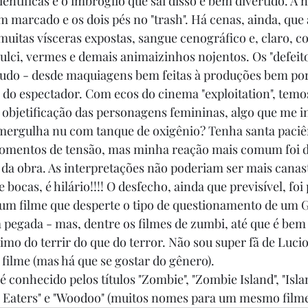
entíficas e o imbróglio que sai disso é bem divertido. A n
m marcado e os dois pés no "trash". Há cenas, ainda, qu
 muitas vísceras expostas, sangue cenográfico e, claro, 
ulci, vermes e demais animaizinhos nojentos. Os "defeitos
udo - desde maquiagens bem feitas à produções bem por
o do espectador. Com ecos do cinema "exploitation", tem
e objetificação das personagens femininas, algo que me
mergulha nu com tanque de oxigênio? Tenha santa paciênci
omentos de tensão, mas minha reação mais comum foi d
s da obra. As interpretações não poderiam ser mais canas
 bocas, é hilário!!!! O desfecho, ainda que previsível, foi
é um filme que desperte o tipo de questionamento de um
a pegada - mas, dentre os filmes de zumbi, até que é bem
mo do terrir do que do terror. Não sou super fã de Lucio
filme (mas há que se gostar do gênero). 
conhecido pelos títulos "Zombie", "Zombie Island", "Islan
h Eaters" e "Woodoo" (muitos nomes para um mesmo filme