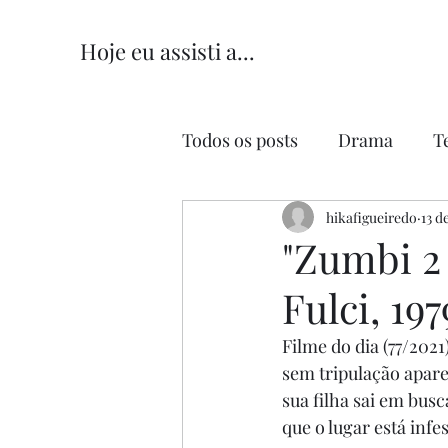
Hoje eu assisti a...
Todos os posts
Drama
T
Comédia
hikafigueiredo
Comédia Româ
13 d
"Zumbi 2 
Fulci, 197
Filme do dia (77/2021)
sem tripulação apare
sua filha sai em bus
que o lugar está inf