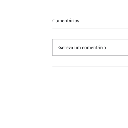
Comentários
Escreva um comentário
“A Única Saída”, de Park
Chan-wook, 2025